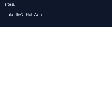
sitesi.
LinkedIn
GitHub
Web