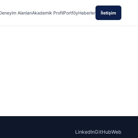
Deneyim Alanları
Akademik Profil
Portföy
Haberler
İletişim
LinkedIn
GitHub
Web