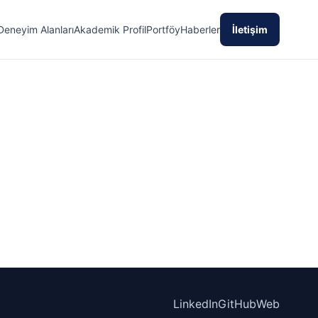
Deneyim Alanları
Akademik Profil
Portföy
Haberler
İletişim
LinkedIn
GitHub
Web