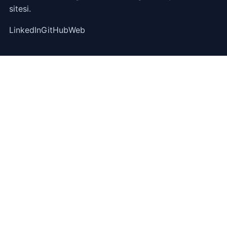
sitesi.
LinkedIn
GitHub
Web