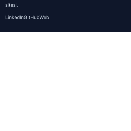
sitesi.
LinkedIn
GitHub
Web