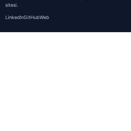
sitesi.
LinkedIn
GitHub
Web