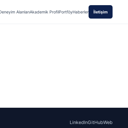
Deneyim Alanları
Akademik Profil
Portföy
Haberler
İletişim
LinkedIn
GitHub
Web