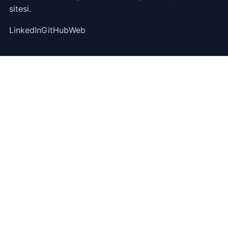
sitesi.
LinkedIn
GitHub
Web