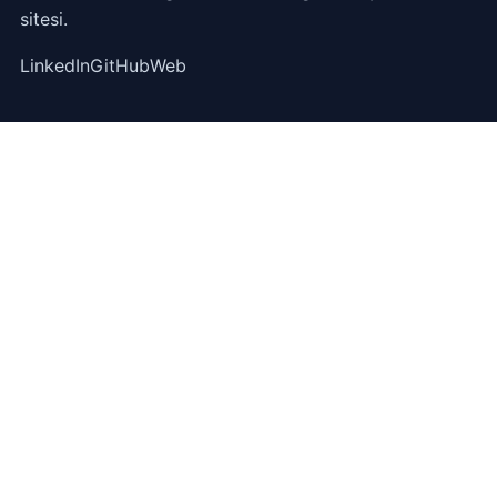
sitesi.
LinkedIn
GitHub
Web