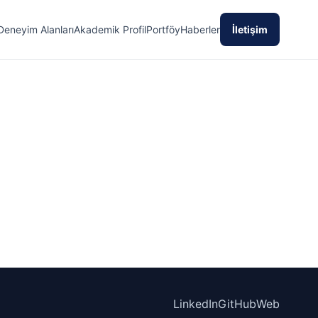
Deneyim Alanları
Akademik Profil
Portföy
Haberler
İletişim
LinkedIn
GitHub
Web