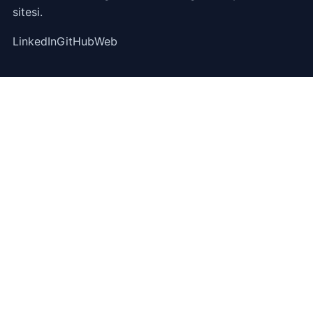
sitesi.
LinkedIn
GitHub
Web