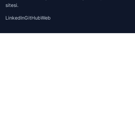
sitesi.
LinkedIn
GitHub
Web