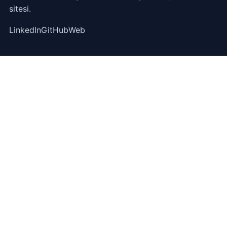
sitesi.
LinkedIn
GitHub
Web