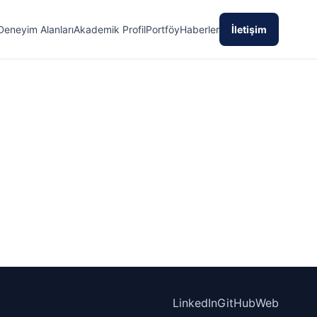
Deneyim Alanları
Akademik Profil
Portföy
Haberler
İletişim
LinkedIn
GitHub
Web