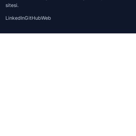
sitesi.
LinkedIn
GitHub
Web