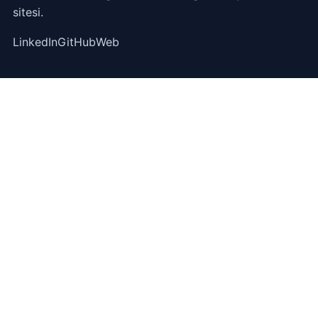
sitesi.
LinkedIn
GitHub
Web