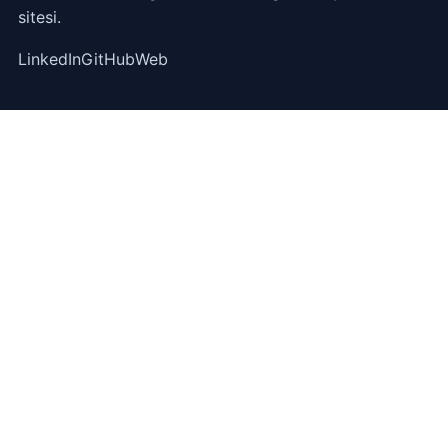
sitesi.
LinkedIn
GitHub
Web