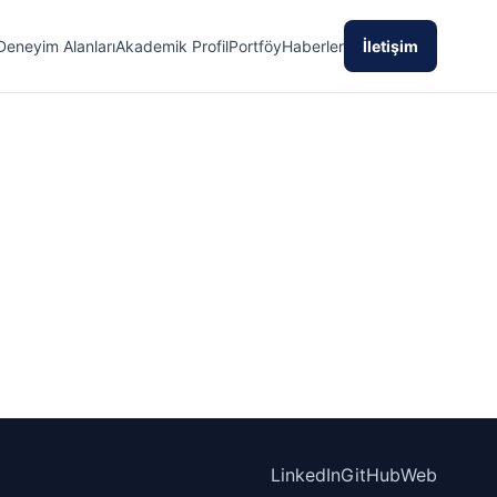
Deneyim Alanları
Akademik Profil
Portföy
Haberler
İletişim
LinkedIn
GitHub
Web