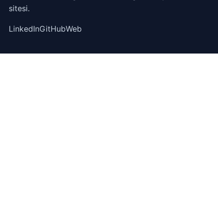
sitesi.
LinkedIn
GitHub
Web