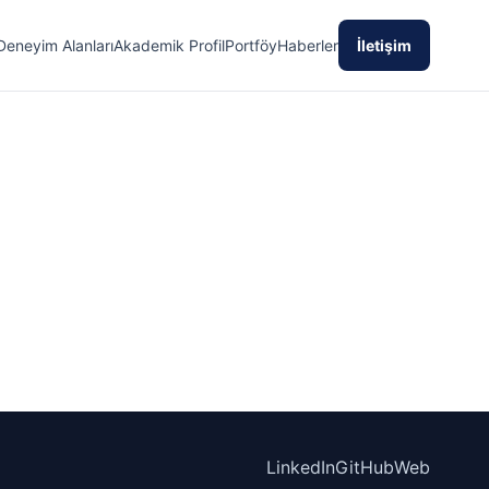
Deneyim Alanları
Akademik Profil
Portföy
Haberler
İletişim
LinkedIn
GitHub
Web