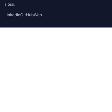
sitesi.
LinkedIn
GitHub
Web