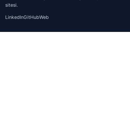
sitesi.
LinkedIn
GitHub
Web