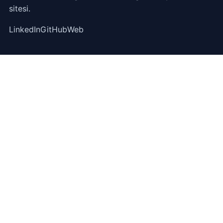
sitesi.
LinkedIn
GitHub
Web