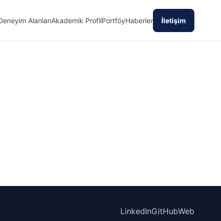
Deneyim Alanları
Akademik Profil
Portföy
Haberler
İletişim
LinkedIn
GitHub
Web