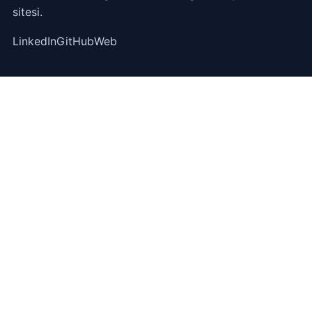
sitesi.
LinkedIn
GitHub
Web