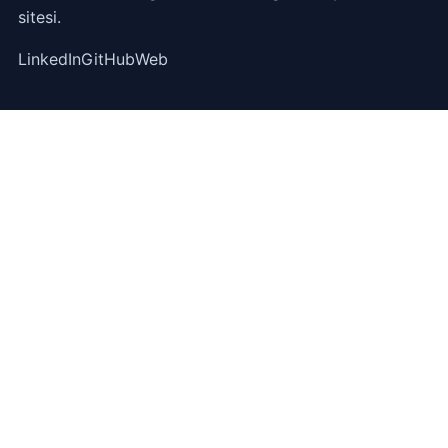
sitesi.
LinkedIn
GitHub
Web