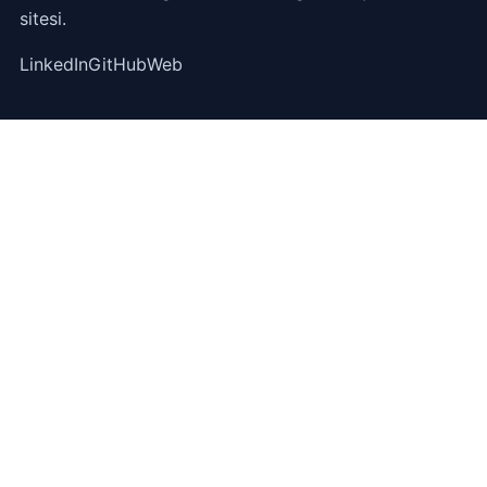
sitesi.
LinkedIn
GitHub
Web