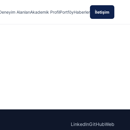
Deneyim Alanları
Akademik Profil
Portföy
Haberler
İletişim
LinkedIn
GitHub
Web