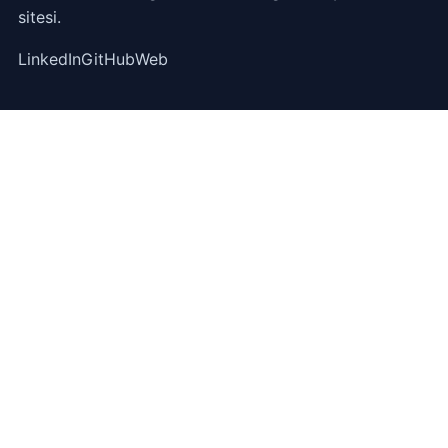
sitesi.
LinkedIn
GitHub
Web