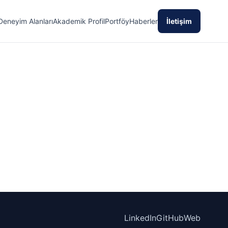
Deneyim Alanları
Akademik Profil
Portföy
Haberler
İletişim
LinkedIn
GitHub
Web